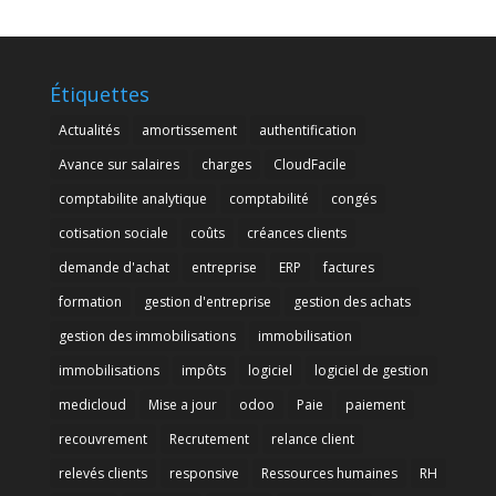
Étiquettes
Actualités
amortissement
authentification
Avance sur salaires
charges
CloudFacile
comptabilite analytique
comptabilité
congés
cotisation sociale
coûts
créances clients
demande d'achat
entreprise
ERP
factures
formation
gestion d'entreprise
gestion des achats
gestion des immobilisations
immobilisation
immobilisations
impôts
logiciel
logiciel de gestion
medicloud
Mise a jour
odoo
Paie
paiement
recouvrement
Recrutement
relance client
relevés clients
responsive
Ressources humaines
RH