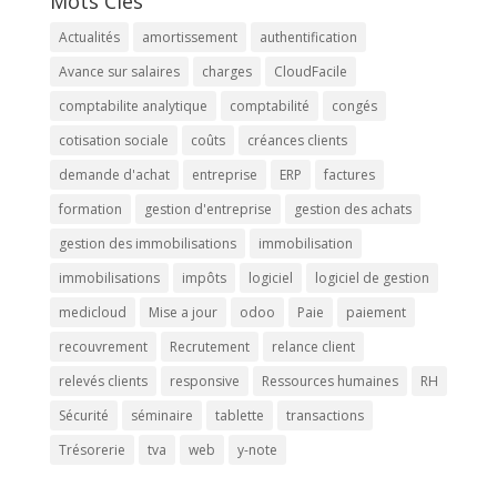
Mots Clés
Actualités
amortissement
authentification
Avance sur salaires
charges
CloudFacile
comptabilite analytique
comptabilité
congés
cotisation sociale
coûts
créances clients
demande d'achat
entreprise
ERP
factures
formation
gestion d'entreprise
gestion des achats
gestion des immobilisations
immobilisation
immobilisations
impôts
logiciel
logiciel de gestion
medicloud
Mise a jour
odoo
Paie
paiement
recouvrement
Recrutement
relance client
relevés clients
responsive
Ressources humaines
RH
Sécurité
séminaire
tablette
transactions
Trésorerie
tva
web
y-note