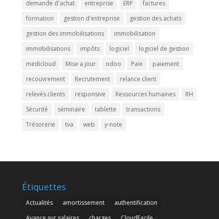
demande d'achat
entreprise
ERP
factures
formation
gestion d'entreprise
gestion des achats
gestion des immobilisations
immobilisation
immobilisations
impôts
logiciel
logiciel de gestion
medicloud
Mise a jour
odoo
Paie
paiement
recouvrement
Recrutement
relance client
relevés clients
responsive
Ressources humaines
RH
Sécurité
séminaire
tablette
transactions
Trésorerie
tva
web
y-note
Étiquettes
Actualités
amortissement
authentification
Avance sur salaires
charges
CloudFacile