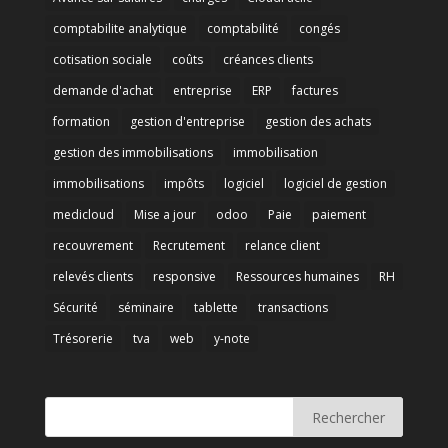
comptabilite analytique
comptabilité
congés
cotisation sociale
coûts
créances clients
demande d'achat
entreprise
ERP
factures
formation
gestion d'entreprise
gestion des achats
gestion des immobilisations
immobilisation
immobilisations
impôts
logiciel
logiciel de gestion
medicloud
Mise a jour
odoo
Paie
paiement
recouvrement
Recrutement
relance client
relevés clients
responsive
Ressources humaines
RH
Sécurité
séminaire
tablette
transactions
Trésorerie
tva
web
y-note